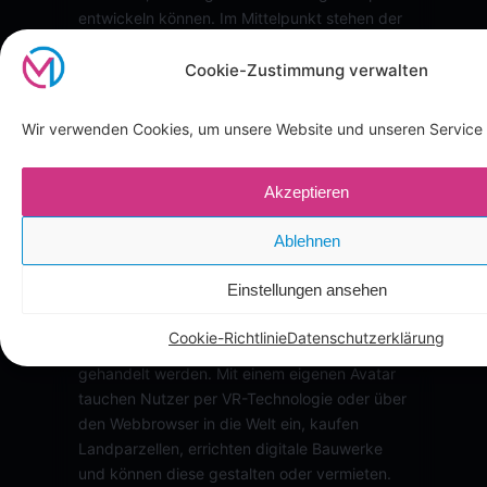
entwickeln können. Im Mittelpunkt stehen der
Erwerb von Land (LAND) und dessen kreative
Bebauung. Auf dieser Seite erfahren Sie, was
Cookie-Zustimmung verwalten
The Sandbox ist, welche virtuellen Immobilien
es dort gibt und wie Sie selbst LAND in dieser
Wir verwenden Cookies, um unsere Website und unseren Service 
Welt…
Akzeptieren
Somnium Space
Ablehnen
Somnium Space: Land und Immobilien in der
Einstellungen ansehen
VR-Welt Somnium Space ist eine VR-
Metaverse-Welt auf der Ethereum-Blockchain,
Cookie-Richtlinie
Datenschutzerklärung
in der rund 5.000 Land-Parzellen als NFTs
gehandelt werden. Mit einem eigenen Avatar
tauchen Nutzer per VR-Technologie oder über
den Webbrowser in die Welt ein, kaufen
Landparzellen, errichten digitale Bauwerke
und können diese gestalten oder vermieten.