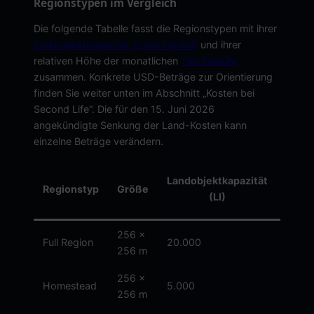
Regionstypen im Vergleich
Die folgende Tabelle fasst die Regionstypen mit ihrer
Landobjektkapazität (Land Impact)
und ihrer
relativen Höhe der monatlichen
Tier-Gebühr
zusammen. Konkrete USD-Beträge zur Orientierung
finden Sie weiter unten im Abschnitt „Kosten bei
Second Life“. Die für den 15. Juni 2026
angekündigte Senkung der Land-Kosten kann
einzelne Beträge verändern.
Ti
Landobjektkapazität
Regionstyp
Größe
Geb
(LI)
(rela
256 x
Full Region
20.000
mittel
256 m
256 x
Homestead
5.000
niedri
256 m