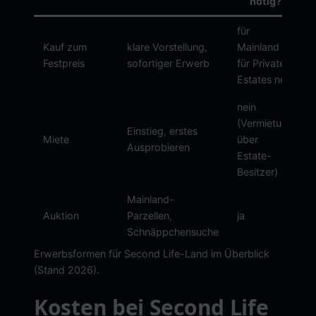
nötig?
für
v
Kauf zum
klare Vorstellung,
Mainland ja,
Festpreis
sofortiger Erwerb
für Private
Estates nein
nein
(Vermietung
Einstieg, erstes
Miete
über
Ausprobieren
Estate-
Besitzer)
Mainland-
Auktion
Parzellen,
ja
Schnäppchensuche
Erwerbsformen für Second Life-Land im Überblick
(Stand 2026).
Kosten bei Second Life