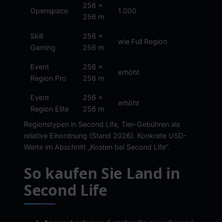
256 x
am
Openspace
1.000
256 m
niedri
Skill
256 x
wie Full Region
hoch
Gaming
256 m
Event
256 x
erhöht
hoch
Region Pro
256 m
Event
256 x
am
erhöht
Region Elite
256 m
höchs
Regionstypen in Second Life, Tier-Gebühren als
relative Einordnung (Stand 2026). Konkrete USD-
Werte im Abschnitt „Kosten bei Second Life“.
So kaufen Sie Land in
Second Life