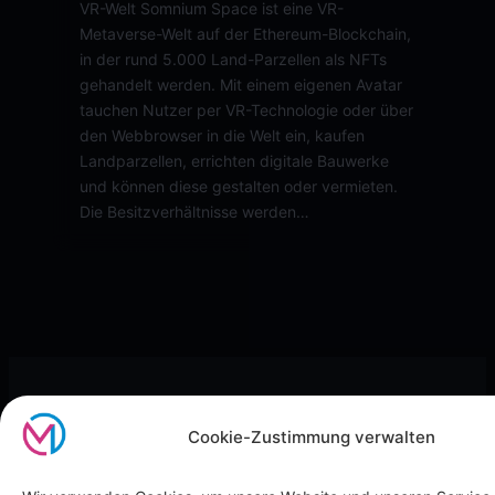
VR-Welt Somnium Space ist eine VR-
Metaverse-Welt auf der Ethereum-Blockchain,
in der rund 5.000 Land-Parzellen als NFTs
gehandelt werden. Mit einem eigenen Avatar
tauchen Nutzer per VR-Technologie oder über
den Webbrowser in die Welt ein, kaufen
Landparzellen, errichten digitale Bauwerke
und können diese gestalten oder vermieten.
Die Besitzverhältnisse werden…
Cookie-Zustimmung verwalten
Metaverse Immomakler